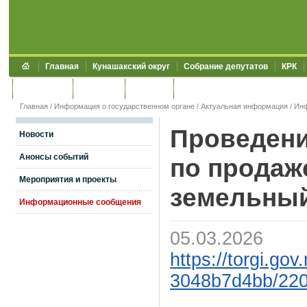
Главная
Кунашакский округ
Собрание депутатов
КРК
Обращения
Контакты
УЖКХСЭ
УИИЗО
Главная
/
Информация о государственном органе
/
Актуальная информация
/
Ин
Проведени
Новости
Анонсы событий
по продаж
Мероприятия и проекты
земельный
Информационные сообщения
05.03.2026
https://torgi.go
3048b7d4bb/22