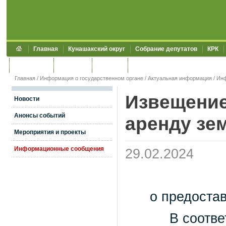
Главная
Кунашакский округ
Собрание депутатов
КРК
Обращения
Контакты
УЖКХСЭ
УИИЗО
Главная
/
Информация о государственном органе
/
Актуальная информация
/
Ин
Извещение
Новости
Анонсы событий
аренду зе
Мероприятия и проекты
Информационные сообщения
29.02.2024
о предоста
В соответстви