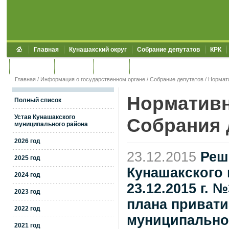
Главная
Кунашакский округ
Собрание депутатов
КРК
Обращения
Контакты
УЖКХСЭ
УИИЗО
Главная
/
Информация о государственном органе
/
Собрание депутатов
/
Нормат
Нормативн
Полный список
Устав Кунашакского
Собрания 
муниципального района
2026 год
23.12.2015
Реш
2025 год
Кунашакского 
2024 год
23.12.2015 г.
2023 год
плана приват
2022 год
муниципальног
2021 год