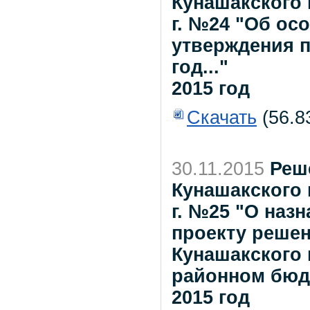
Кунашакского 
г. №24 "Об ос
утверждения п
год..."
2015 год
Скачать
(56.8
30.11.2015
Реш
Кунашакского 
г. №25 "О наз
проекту реше
Кунашакского
районном бюдж
2015 год