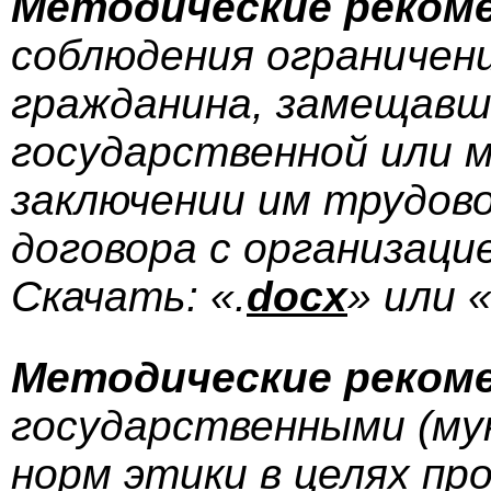
Методические реком
соблюдения ограничени
гражданина, замещавш
государственной или м
заключении им трудово
договора с организаци
Скачать: «.
docx
» или «
Методические реком
государственными (м
норм этики в целях пр