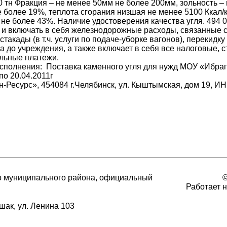
30 тн Фракция – не менее 50мм не более 200мм, зольность –
более 19%, теплота сгорания низшая не менее 5100 Ккал/кг
не более 43%. Наличие удостоверения качества угля. 494 
т и включать в себя железнодорожные расходы, связанные с 
такады (в т.ч. услуги по подаче-уборке вагонов), перекидку
а до учреждения, а также включает в себя все налоговые, 
льные платежи.
о исполнения: Поставка каменного угля для нужд МОУ «Ибр
по 20.04.2011г
-Ресурс», 454084 г.Челябинск, ул. Кыштымская, дом 19, И
о муниципального района, официальный
©
Работает 
шак, ул. Ленина 103