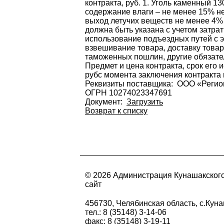
контракта, руб. 1. Уголь каменный 1
содержание влаги – не менее 15% не 
выход летучих веществ не менее 4% 
должна быть указана с учетом затра
использование подъездных путей с эс
взвешивание товара, доставку товар
таможенных пошлин, другие обязате
Предмет и цена контракта, срок ег
рубс момента заключения контракта 
Реквизиты поставщика: ООО «Регион
ОГРН 10274023347691
Документ:
Загрузить
Возврат к списку
© 2026 Администрация Кунашакског
сайт
456730, Челябинская область, с.Куна
тел.: 8 (35148) 3-14-06
факс: 8 (35148) 3-19-11