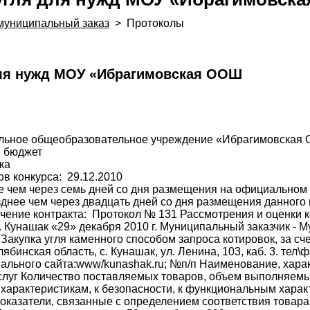
муниципальный заказ
>
Протоколы
для нужд МОУ «Ибрагимовская ООШ
альное общеобразовательное учреждение «Ибрагимовская
й бюджет
ка
в конкурса: 29.12.2010
е чем через семь дней со дня размещения на официальном
зднее чем через двадцать дней со дня размещения данного
ючение контракта: Протокол № 131 Рассмотрения и оценки 
. Кунашак «29» декабря 2010 г. Муниципальный заказчик -
купка угля каменного способом запроса котировок, за сч
бинская область, с. Кунашак, ул. Ленина, 103, каб. 3. тел\ф
иального сайта:www/kunashak.ru; №п/п Наименование, хара
луг Количество поставляемых товаров, объем выполняемых 
 характеристикам, к безопасности, к функциональным харак
показатели, связанные с определением соответствия товара