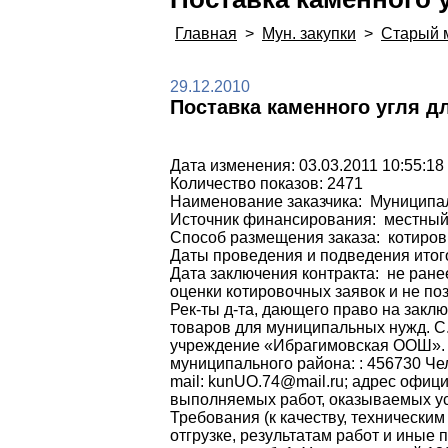
Главная
>
Мун. закупки
>
Старый 
29.12.2010
Поставка каменного угля 
Дата изменения: 03.03.2011 10:55:18
Количество показов: 2471
Наименование заказчика: Муницип
Источник финансирования: местны
Способ размещения заказа: котиров
Даты проведения и подведения итого
Дата заключения контракта: не ране
оценки котировочных заявок и не по
Рек-ты д-та, дающего право на закл
товаров для муниципальных нужд. С
учреждение «Ибрагимовская ООШ». За
муниципального района: : 456730 Челя
mail: kunUO.74@mail.ru; адрес офиц
выполняемых работ, оказываемых ус
Требования (к качеству, техническим
отгрузке, результатам работ и иные 