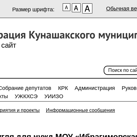
Обычная ве
Размер шрифта:
сайт
Собрание депутатов
КРК
Администрация
Руков
кты
УЖКХСЭ
УИИЗО
риятия и проекты
Информационные сообщения
 угля для нужд МОУ «Ибрагимовск