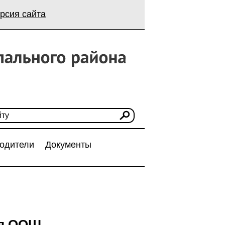
рсия сайта
одители
Документы
ая ООШ