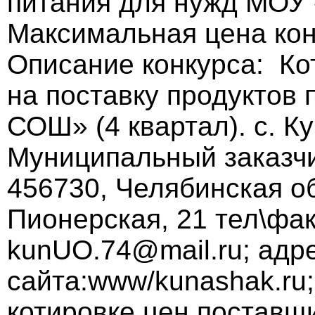
питания для нужд МОУ
Максимальная цена кон
Описание конкурса: К
на поставку продуктов
СОШ» (4 квартал). с. К
Муниципальный заказч
456730, Челябинская об
Пионерская, 21 тел\факс
kunUO.74@mail.ru; адр
сайта:www/kunashak.ru;
котировке цен поставщ