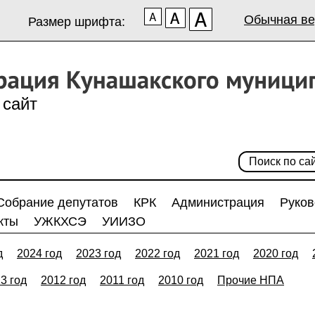
Обычная ве
Размер шрифта:
сайт
Собрание депутатов
КРК
Администрация
Руков
кты
УЖКХСЭ
УИИЗО
д
2024 год
2023 год
2022 год
2021 год
2020 год
3 год
2012 год
2011 год
2010 год
Прочие НПА