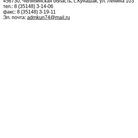
456730, Челябинская область, с.Кунашак, ул. Ленина 103
тел.: 8 (35148) 3-14-06
факс: 8 (35148) 3-19-11
Эл. почта:
admkun74@mail.ru