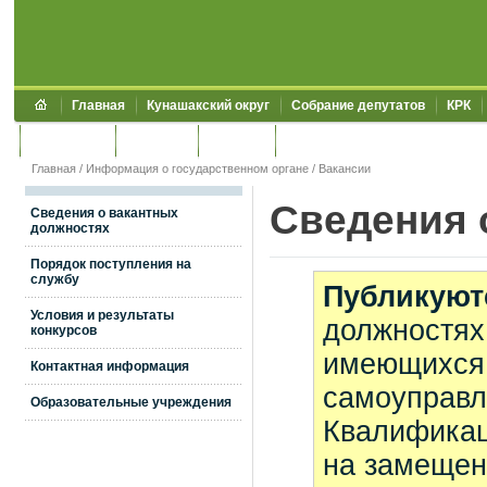
Главная
Кунашакский округ
Собрание депутатов
КРК
Обращения
Контакты
УЖКХСЭ
УИИЗО
Главная
/
Информация о государственном органе
/
Вакансии
Сведения 
Сведения о вакантных
должностях
Порядок поступления на
службу
Публикуют
Условия и результаты
должностях
конкурсов
имеющихся 
Контактная информация
самоуправл
Образовательные учреждения
Квалификац
на замещен