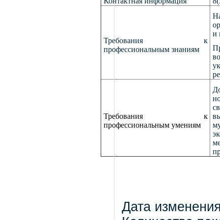
Контактная информация
8(
Н
о
и
Требования к
П
профессиональным знаниям
в
у
р
Д
н
св
Требования к
вы
профессиональным умениям
м
э
ме
пр
Дата изменения