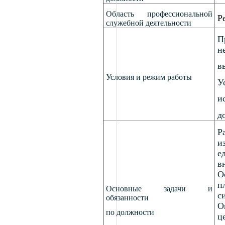
Область профессиональной
Р
служебной деятельности
П
н
в
Условия и режим работы
У
и
д
Р
и
е
в
О
п
Основные задачи и
с
обязанности
О
по должности
ц