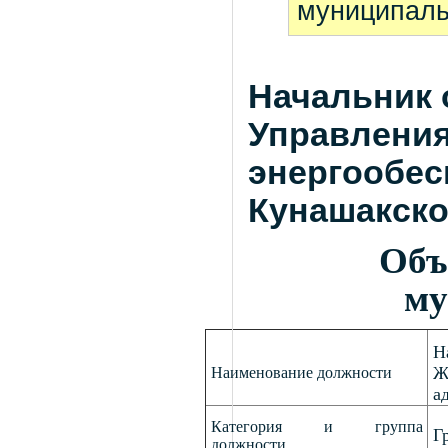
муниципаль
Начальник 
Управления
энергообес
Кунашакско
Объ
му
Н
Ж
Наименование должности
а
Категория и группа
Г
должности