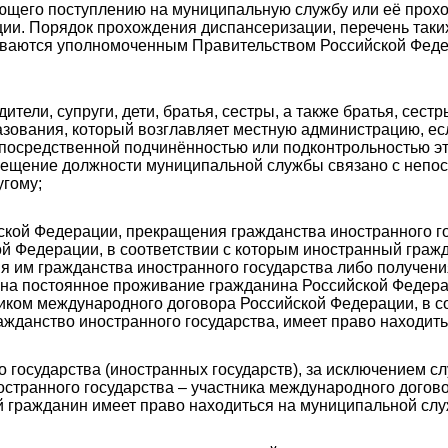
ующего поступлению на муниципальную службу или её про
ии. Порядок прохождения диспансеризации, перечень таки
иваются уполномоченным Правительством Российской Фед
дители, супруги, дети, братья, сестры, а также братья, сестр
разования, который возглавляет местную администрацию, е
посредственной подчинённостью или подконтрольностью эт
ещение должности муниципальной службы связано с непос
угому;
ской Федерации, прекращения гражданства иностранного го
й Федерации, в соответствии с которым иностранный гражд
 им гражданства иностранного государства либо получения
на постоянное проживание гражданина Российской Федера
ником международного договора Российской Федерации, в с
жданство иностранного государства, имеет право находить
о государства (иностранных государств), за исключением с
странного государства – участника международного догов
й гражданин имеет право находиться на муниципальной слу