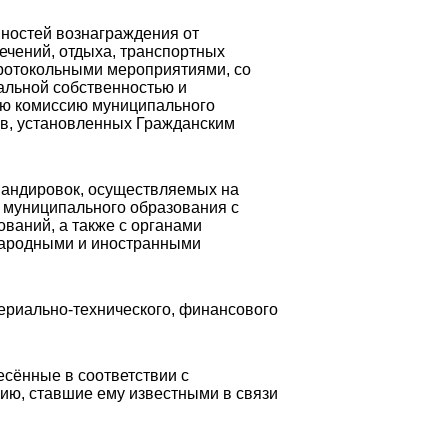
нностей вознаграждения от
лечений, отдыха, транспортных
протокольными мероприятиями, со
льной собственностью и
ую комиссию муниципального
ев, установленных Гражданским
омандировок, осуществляемых на
 муниципального образования с
ваний, а также с органами
ународными и иностранными
териально-технического, финансового
есённые в соответствии с
ю, ставшие ему известными в связи