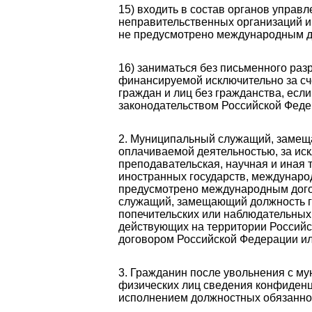
15) входить в состав органов управ
неправительственных организаций и
не предусмотрено международным д
16) заниматься без письменного ра
финансируемой исключительно за сч
граждан и лиц без гражданства, ес
законодательством Российской Феде
2. Муниципальный служащий, замеща
оплачиваемой деятельностью, за иск
преподавательская, научная и иная 
иностранных государств, международ
предусмотрено международным дого
служащий, замещающий должность гл
попечительских или наблюдательных
действующих на территории Российс
договором Российской Федерации ил
3. Гражданин после увольнения с му
физических лиц сведения конфиденц
исполнением должностных обязанно