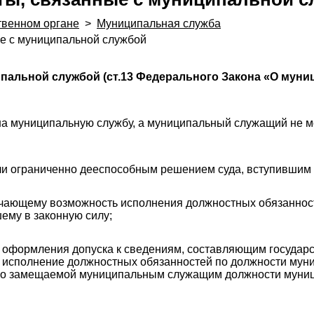
твенном органе
>
Муниципальная служба
ые с муниципальной службой
пальной службой (ст.13 Федерального Закона «О муни
 на муниципальную службу, а муниципальный служащий не 
ли ограниченно дееспособным решением суда, вступившим 
лючающему возможность исполнения должностных обязанно
шему в законную силу;
ы оформления допуска к сведениям, составляющим государ
 исполнение должностных обязанностей по должности мун
и по замещаемой муниципальным служащим должности муниц