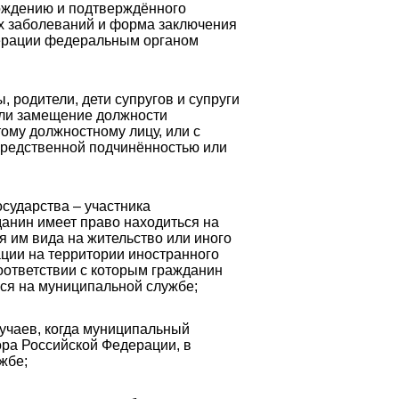
хождению и подтверждённого
х заболеваний и форма заключения
ерации федеральным органом
ы, родители, дети супругов и супруги
сли замещение должности
ому должностному лицу, или с
редственной подчинённостью или
сударства – участника
анин имеет право находиться на
 им вида на жительство или иного
ции на территории иностранного
оответствии с которым гражданин
ся на муниципальной службе;
лучаев, когда муниципальный
ора Российской Федерации, в
жбе;