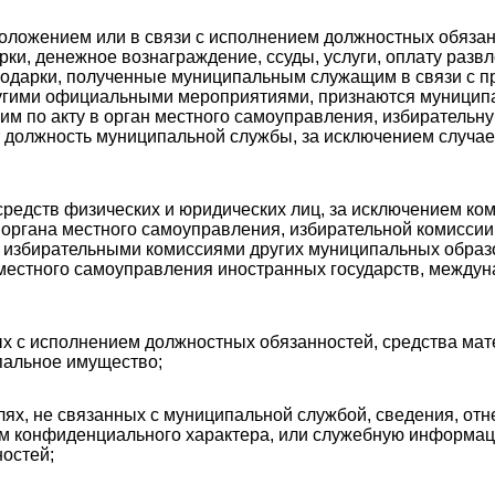
 положением или в связи с исполнением должностных обяза
рки, денежное вознаграждение, ссуды, услуги, оплату разв
Подарки, полученные муниципальным служащим в связи с 
угими официальными мероприятиями, признаются муниципа
 по акту в орган местного самоуправления, избирательн
т должность муниципальной службы, за исключением случа
 средств физических и юридических лиц, за исключением к
 органа местного самоуправления, избирательной комиссии
 избирательными комиссиями других муниципальных образо
 местного самоуправления иностранных государств, межд
ных с исполнением должностных обязанностей, средства ма
пальное имущество;
елях, не связанных с муниципальной службой, сведения, отн
м конфиденциального характера, или служебную информаци
остей;