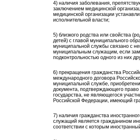
4) наличия заболевания, препятств
заключением медицинской организац
медицинской организации устанавл
исполнительной власти;
5) близкого родства или свойства (ро
детей) с главой муниципального об
муниципальной службы связано с не
муниципальным служащим, если зам
подконтрольностью одного из них др
6) прекращения гражданства Россий
международного договора Российско
муниципальной службе, приобретения
документа, подтверждающего право 
государства, не являющегося участ
Российской Федерации, имеющий гра
7) наличия гражданства иностранног
служащий является гражданином ино
соответствии с которым иностранны