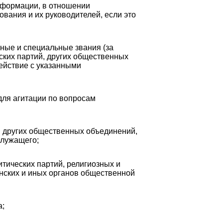
информации, в отношении
вания и их руководителей, если это
ные и специальные звания (за
ских партий, других общественных
ействие с указанными
для агитации по вопросам
и других общественных объединений,
служащего;
тических партий, религиозных и
нских и иных органов общественной
а;