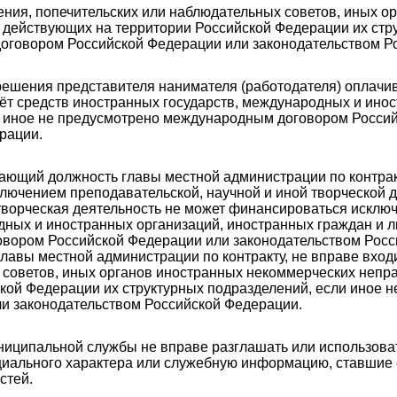
ления, попечительских или наблюдательных советов, иных 
 действующих на территории Российской Федерации их стру
оговором Российской Федерации или законодательством Р
зрешения представителя нанимателя (работодателя) оплачи
ёт средств иностранных государств, международных и ино
ли иное не предусмотрено международным договором Росси
рации.
ющий должность главы местной администрации по контракт
лючением преподавательской, научной и иной творческой д
творческая деятельность не может финансироваться исключ
ных и иностранных организаций, иностранных граждан и ли
вором Российской Федерации или законодательством Рос
авы местной администрации по контракту, не вправе входи
 советов, иных органов иностранных некоммерческих непр
кой Федерации их структурных подразделений, если иное
и законодательством Российской Федерации.
ниципальной службы не вправе разглашать или использова
иального характера или служебную информацию, ставшие 
стей.