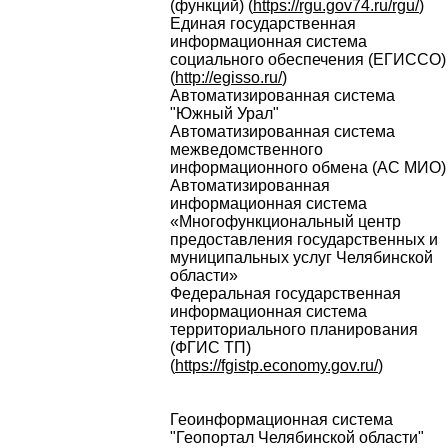
(функций) (
https://rgu.gov74.ru/rgu/
)
Единая государственная
информационная система
социального обеспечения (ЕГИССО)
(
http://egisso.ru/
)
Автоматизированная система
"Южный Урал"
Автоматизированная система
межведомственного
информационного обмена (АС МИО)
Автоматизированная
информационная система
«Многофункциональный центр
предоставления государственных и
муниципальных услуг Челябинской
области»
Федеральная государственная
информационная система
территориального планирования
(ФГИС ТП)
(
https://fgistp.economy.gov.ru/
)
Геоинформационная система
"Геопортал Челябинской области"