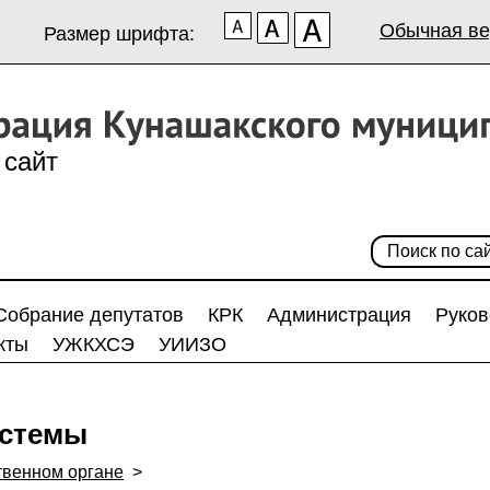
Обычная ве
Размер шрифта:
сайт
Собрание депутатов
КРК
Администрация
Руков
кты
УЖКХСЭ
УИИЗО
стемы
твенном органе
>