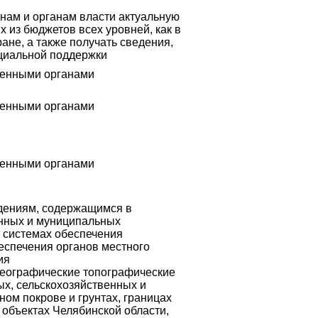
ам и органам власти актуальную
из бюджетов всех уровней, как в
ране, а также получать сведения,
циальной поддержки
венными органами
венными органами
венными органами
дениям, содержащимся в
енных и муниципальных
 системах обеспечения
еспечения органов местного
ия
географические топографические
х, сельскохозяйственных и
ном покрове и грунтах, границах
объектах Челябинской области,