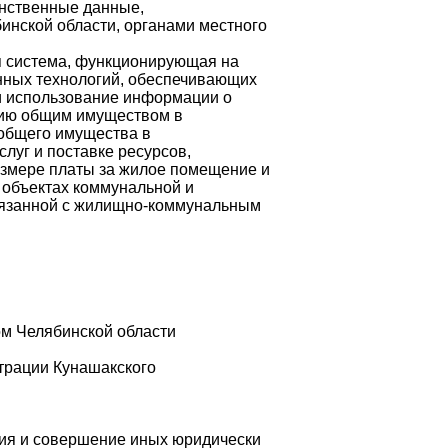
анственные данные,
инской области, органами местного
 система, функционирующая на
нных технологий, обеспечивающих
 и использование информации о
нию общим имуществом в
 общего имущества в
луг и поставке ресурсов,
азмере платы за жилое помещение и
 объектах коммунальной и
вязанной с жилищно-коммунальным
ом Челябинской области
трации Кунашакского
ния и совершение иных юридически