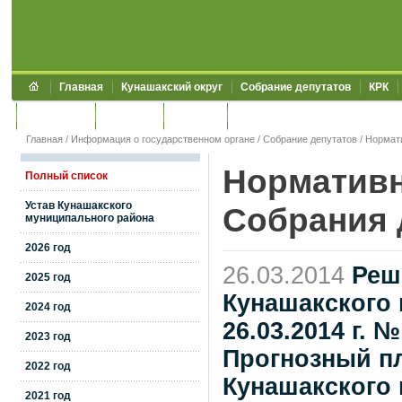
Главная
Кунашакский округ
Собрание депутатов
КРК
Обращения
Контакты
УЖКХСЭ
УИИЗО
Главная
/
Информация о государственном органе
/
Собрание депутатов
/
Нормат
Нормативн
Полный список
Устав Кунашакского
Собрания 
муниципального района
2026 год
26.03.2014
Реш
2025 год
Кунашакского 
2024 год
26.03.2014 г. 
2023 год
Прогнозный п
2022 год
Кунашакского 
2021 год