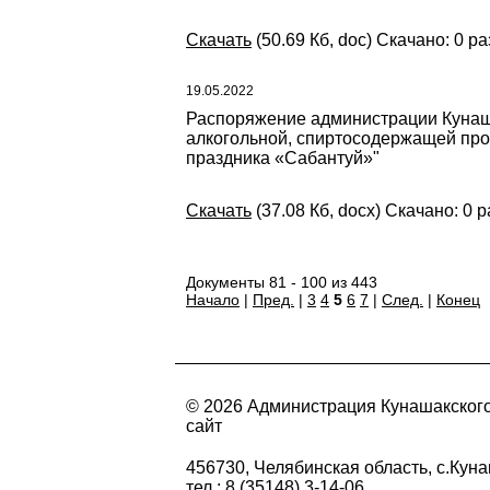
Скачать
(50.69 Кб, doc) Скачано: 0 ра
19.05.2022
Распоряжение администрации Кунаша
алкогольной, спиртосодержащей прод
праздника «Сабантуй»"
Скачать
(37.08 Кб, docx) Скачано: 0 р
Документы 81 - 100 из 443
Начало
|
Пред.
|
3
4
5
6
7
|
След.
|
Конец
© 2026 Администрация Кунашакског
сайт
456730, Челябинская область, с.Куна
тел.: 8 (35148) 3-14-06