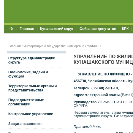
Главная
Кунашакский округ
Собрание депутатов
КРК
Главная
/
Информация о государственном органе
/
УЖКХСЭ
УПРАВЛЕНИЕ ПО ЖИЛИ
Структура администрации
КУНАШАКСКОГО МУНИ
округа
Полномочия, задачи и
УПРАВЛЕНИЕ ПО ЖИЛИЩНО -
функции
456730, Челябинская область, Кун
Территориальные органы и
Телефон: (35148) 2-01-18
,
представительства
адрес электронной почты (E-mail)
Подведомственные
Руководство
УПРАВЛЕНИЯ ПО Ж
организации
ОКРУГА
:
Первый заместитель Главы муници
Контрольное управление
администрации округа-
Гиззатулл
Защита населения
Приемный день: