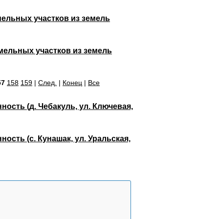
мельных участков из земель
емельных участков из земель
57
158
159
|
След.
|
Конец
|
Все
ость (д. Чебакуль, ул. Ключевая,
сть (с. Кунашак, ул. Уральская,